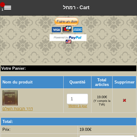
רמחל - Cart
1
Votre Panier:
Total
Nom du produit
Quantité
Supprimer
articles
19.00€
(
Y compris la
TVA
)
Mettre à jour
דרך תבונות השלם
Total:
Prix:
19.00€